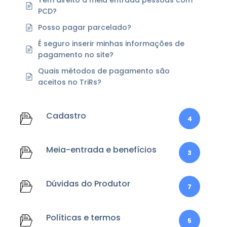
Tem direito à meia entrada pessoas com
PCD?
Posso pagar parcelado?
É seguro inserir minhas informações de
pagamento no site?
Quais métodos de pagamento são
aceitos no TriRs?
Cadastro
4
Meia-entrada e benefícios
3
Dúvidas do Produtor
7
Políticas e termos
5