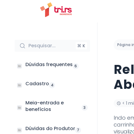
Pesquisar...
Página in
⌘ K
Re
Dúvidas frequentes
6
Ab
Cadastro
4
Meia-entrada e
< 1 m
3
benefícios
Indo e
carrin
Dúvidas do Produtor
7
visuali