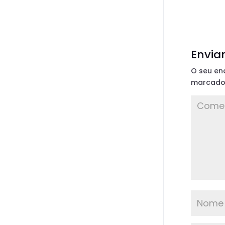
Envia
O seu en
marcad