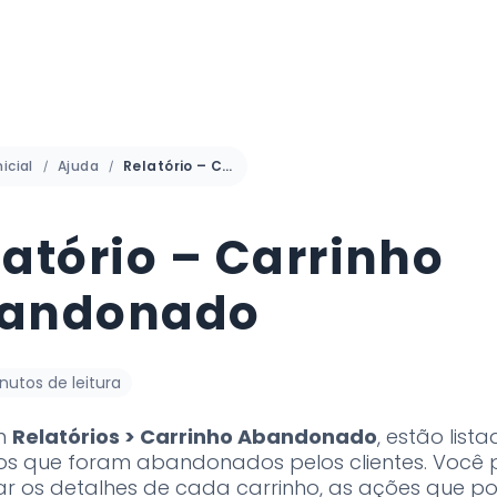
icial
Ajuda
Relatório – Carrinho Abandonado
latório – Carrinho
andonado
inutos de leitura
m
Relatórios > Carrinho Abandonado
, estão list
hos que foram abandonados pelos clientes. Você
zar os detalhes de cada carrinho, as ações que p