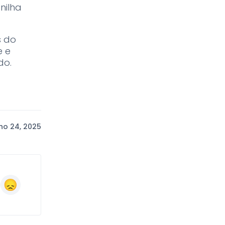
nilha
s do
e e
do.
ho 24, 2025